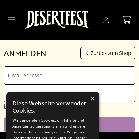
Zum Hauptinhalt springen
Anmelden
Zurück zum Shop
E-Mail-Adresse
Password
×
Diese Webseite verwendet
Ich habe mein Passwort vergessen
Cookies.
Wir verwenden Cookies, um Inhalte und
Anmelden
Anzeigen zu personalisieren und unseren
Datenverkehr zu analysieren. Wir geben
Informationen über Ihre Nutzung unserer