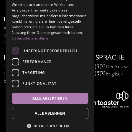
Website auch an unsere Werbe- und
Analysepartner weiter, die diese
möglicherweise mit anderen Informationen
Recht und Ordnung
kombinieren, die Sie ihnen bereitgestellt
haben oder die sie im Rahmen Ihrer
AGB
Nutzung ihrer Dienste gesammelt haben.
Impressum
Datenschutzrichtlinie
Datenschutz
UNBEDINGT ERFORDERLICH
Hilfe und Support
Sprache
PERFORMANCE
DESERTFEST Berlin GmbH
🇩🇪
Deutsch
TARGETING
Telefon: +49 30 442 706 1
🇬🇧
Englisch
E-Mail: tickets@desertfest.de
FUNKTIONALITÄT
ALLE AKZEPTIEREN
ALLE ABLEHNEN
DETAILS ANZEIGEN